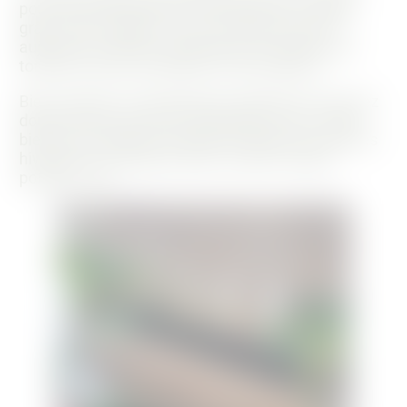
pour optimiser l’espace et l’exposition au soleil,
grâce à sa mobilité. J’ai pu et je peux encore
aujourd’hui cultiver des piments, du basilic, des
tomates cerise, des blettes et des oignons.
Bien entendu, la température extérieure est assez
douce dans le sud et le soleil brille encore. Mais
bientôt, ces légumes laisseront place aux cultures
hivernales. Et toujours dans ce petit meuble
potager. Joli !