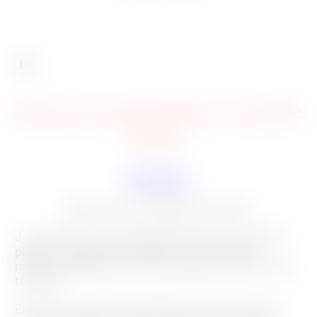
J’aime mon joli jardin, ce meuble
jardin !
Récoltes
20 février 2022
20 juillet 2024
Je suis fière et reconnaissante d’avoir pu cultiver
plusieurs espèces de légumes dans ce petit
meuble végétalisé et dans quelques pots de cette
terrasse.
En effet, ce genre d’installation est très pratique