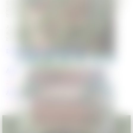
École Du Breuil à Paris, elle s’est aussi formée à la
permaculture, à l’agroécologie, et au maraîchage
bio en France et en Asie.
Aujourd’hui elle crée des espaces végétaux
écologiques et elle fait vivre et comprendre la
biodiversité avec humour et poésie.
Entretien avec une belle plante bio
Article précédent
Mes blettes sont belles et généreuses
Article suivant
J’ai goûté au 1er légume tige de la terrasse