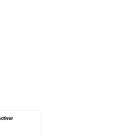
ctivar